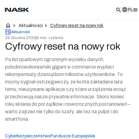
PL
PL
Aktualności
Cyfrowy reset na nowy rok
Aktualność
29 Grudnia 2025
|
6 min. czytania
Cyfrowy reset na nowy rok
Po listopadowym ogromnym wycieku danych,
południowokoreański gigant e-commerce wypłaci
rekompensaty dziesiątkom milionów użytkowników. To
mocny sygnał ostrzegawczy, że konta zakładane lata
temu, nieużywane aplikacje czy stare urządzenia wciąż
przechowują nasze prywatne informacje. Skoro koniec
roku skłania do porządków i noworocznych postanowień –
warto zajrzeć nie tylko do szafy, ale też na pulpit i do
smartfona.
Cyberbezpieczeństwo
Fundusze Europejskie