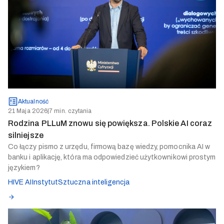
Aktualność
21 Maja 2026
|
7 min. czytania
Rodzina PLLuM znowu się powiększa. Polskie AI coraz
silniejsze
Co łączy pismo z urzędu, firmową bazę wiedzy, pomocnika AI w
banku i aplikację, która ma odpowiedzieć użytkownikowi prostym
językiem?
HIVE AI
Instytut
Sztuczna inteligencja