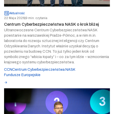
Aktualność
22 Maja 2026
|
9 min. czytania
Centrum Cyberbezpieczeństwa NASK o krok bliżej
Ultranowoczesne Centrum Cyberbezpieczeństwa NASK
powstanie na warszawskiej Pradze-Północ, a w nim m.in.
laboratoria do rozwoju sztucznej inteligencji czy Centrum
Odzyskiwania Danych. Instytut właśnie uzyskał decyzję o
pozwoleniu na budowę CCN. To już tylko jeden krok od
symbolicznego “wbicia łopaty” i – co za tym idzie – wzmocnienia
krajowego systemu cyberbezpieczeństwa.
CCN
Centrum Cyberbezpieczeństwa NASK
Fundusze Europejskie