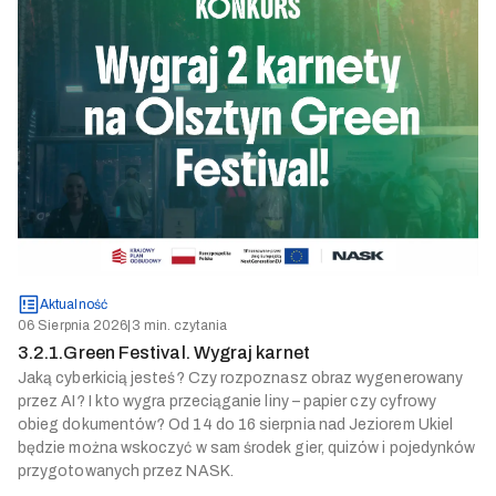
Aktualność
06 Sierpnia 2026
|
3 min. czytania
3.2.1.Green Festival. Wygraj karnet
Jaką cyberkicią jesteś? Czy rozpoznasz obraz wygenerowany
przez AI? I kto wygra przeciąganie liny – papier czy cyfrowy
obieg dokumentów? Od 14 do 16 sierpnia nad Jeziorem Ukiel
będzie można wskoczyć w sam środek gier, quizów i pojedynków
przygotowanych przez NASK.