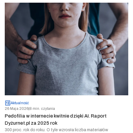
Aktualność
26 Maja 2026
|
8 min. czytania
Pedofilia w internecie kwitnie dzięki AI. Raport
Dyżurnet.pl za 2025 rok
300 proc. rok do roku. O tyle wzrosła liczba materiałów