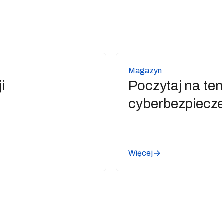
Magazyn
i
Poczytaj na te
cyberbezpiecz
Więcej