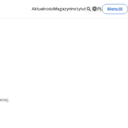
Menu
Aktualności
Magazyn
Instytut
PL
ównej.