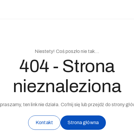
Niestety! Coś poszło nie tak...
404 - Strona
nieznaleziona
raszamy, ten link nie działa. Cofnij się lub przejdź do strony gł
Kontakt
Strona główna