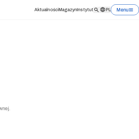
Menu
Aktualności
Magazyn
Instytut
PL
ównej.