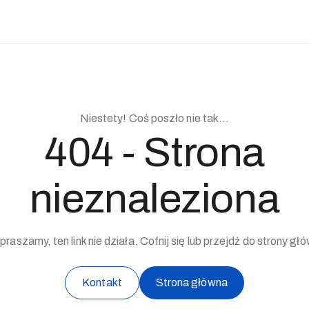
Niestety! Coś poszło nie tak...
404 - Strona
nieznaleziona
raszamy, ten link nie działa. Cofnij się lub przejdź do strony gł
Kontakt
Strona główna