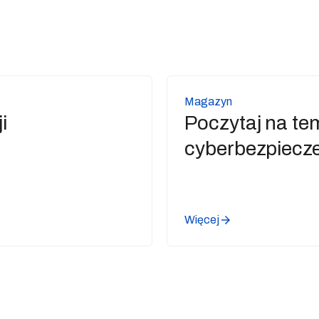
Magazyn
i
Poczytaj na te
cyberbezpiecz
Więcej