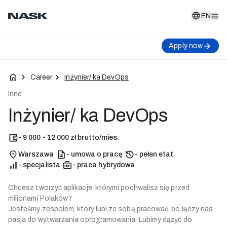
EN
EN
Apply now
Career
Inżynier/ ka DevOps
Inne
Inżynier/ ka DevOps
- 9 000 - 12 000 zł brutto/mies.
Warszawa
- umowa o pracę
- pełen etat
- specjalista
- praca hybrydowa
Chcesz tworzyć aplikacje, którymi pochwalisz się przed
milionami Polaków?
Jesteśmy zespołem, który lubi ze sobą pracować, bo łączy nas
pasja do wytwarzania oprogramowania. Lubimy dążyć do