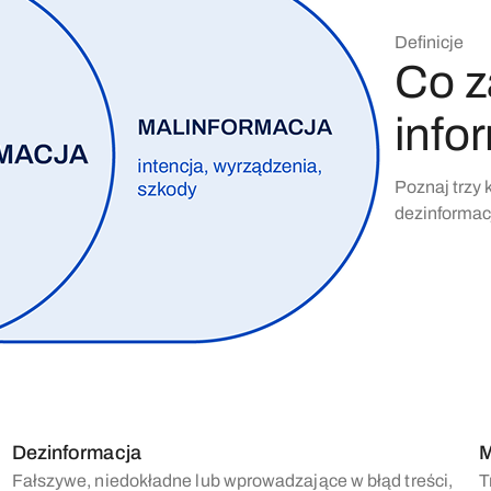
Definicje
Co z
info
Poznaj trzy 
dezinformacj
Dezinformacja
M
Fałszywe, niedokładne lub wprowadzające w błąd treści,
T