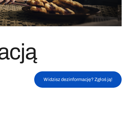
acją
Widzisz dezinformację? Zgłoś ją!