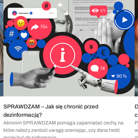
SPRAWDZAM – Jak się chronić przed
D
dezinformacją?
c
Akronim SPRAWDZAM pomaga zapamiętać cechy, na
P
które należy zwrócić uwagę oceniając, czy dana treść
w
może być dezinformacją.
m