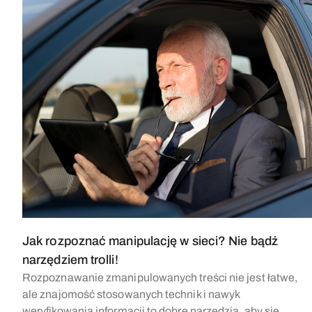
Jak rozpoznać manipulację w sieci? Nie bądź
narzędziem trolli!
Rozpoznawanie zmanipulowanych treści nie jest łatwe,
ale znajomość stosowanych technik i nawyk
weryfikowania informacji to dobre narzędzia, aby się