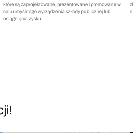
które są zaprojektowane, prezentowane i promowane w
z
celu umyślnego wyrządzenia szkody publicznej lub
n
osiągnięcia zysku.
ji!