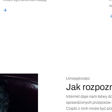
n
Umiejętności
Jak rozpoz
Internet daje nam łatwy d
sprawdzonych przepisów s
Część z nich może być prz