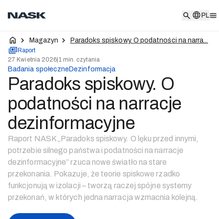
PL
PL
Magazyn
Paradoks spiskowy. O podatności na narra...
Raport
27 Kwietnia 2026
|
1 min. czytania
Badania społeczne
Dezinformacja
Paradoks spiskowy. O
podatności na narracje
dezinformacyjne
Raport NASK „Paradoks spiskowy. O lęku przed innymi,
potrzebie silnego państwa i podatności na narracje
dezinformacyjne” rzuca nowe światło na stare
przekonania. Pokazuje, że teorie spiskowe rzadko
funkcjonują w izolacji – tworzą raczej spójne systemy
przekonań, w których jedna narracja wzmacnia kolejną.