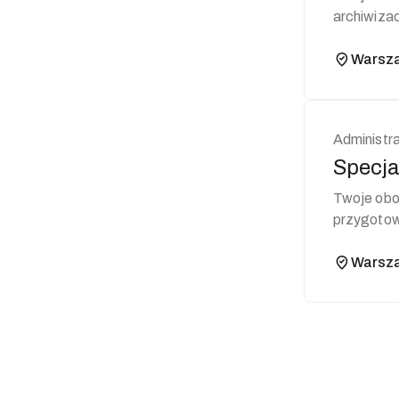
archiwizac
archiwizacj
Warsz
Administr
Specja
Twoje obowiązki: Wsparcie organizacyjne i koo
przygotow
usystemat
Warsz