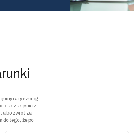
runki
rujemy cały szereg
poprzez zajęcia z
t albo zwrot za
em do tego, że po