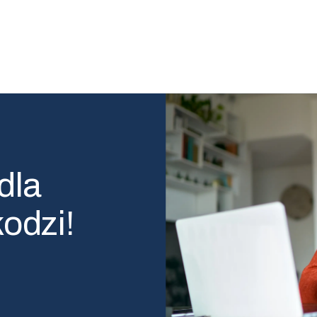
dla
kodzi!