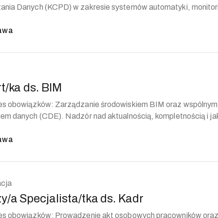
ania Danych (KCPD) w zakresie systemów automatyki, monitori
awa
t/ka ds. BIM
rządzanie środowiskiem BIM oraz wspólnym
em danych (CDE). Nadzór nad aktualnością, kompletnością i jak
awa
acja
y/a Specjalista/tka ds. Kadr
wadzenie akt osobowych pracowników oraz ich