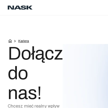
Kontakt
Kariera
PL
Kariera
Dołącz
do
nas!
Chcesz mieć realny wpływ