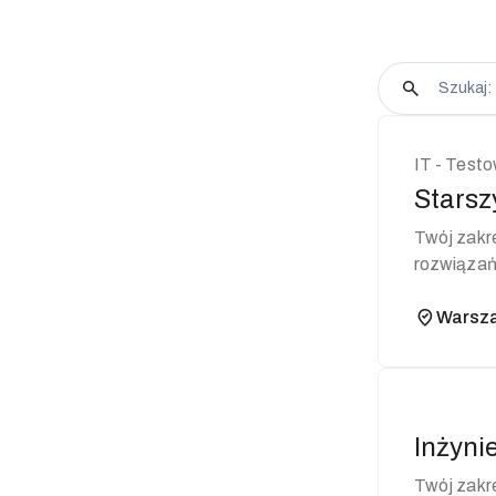
IT - Test
Starsz
Twój zakres obowiązków: Utrzy
rozwiązań
ciągłą ich.
Warsz
Inżyni
Twój zakres obowiązków: Udz