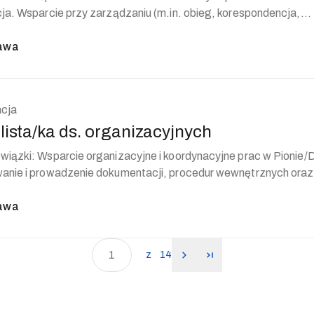
ja. Wsparcie przy zarządzaniu (m.in. obieg, korespondencja,
a, ...
awa
acja
lista/ka ds. organizacyjnych
rdynacyjne prac w Pionie/Dziale —
anie i prowadzenie dokumentacji, procedur wewnętrznych oraz
yzowani...
awa
z
14