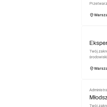
Przetwarz
nadzoru...
Warsz
Eksper
Twój zakres obowiązków: Za
środowiski
Warsz
Administr
Młodsz
Twój zakres obowiązków: Pro