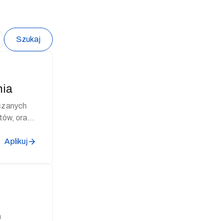
Szukaj
nia
tów, oraz
Aplikuj