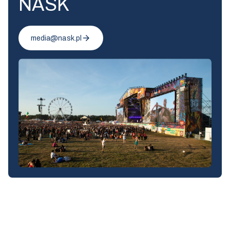
NASK
media@nask.pl