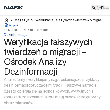
PL
PL
Magazyn
Weryfikacja fałszywych twierdzeń o migra...
Artykuł
13 Marca 2025
|
16 min. czytania
Dezinformacja
Weryfikacja fałszywych
twierdzeń o migracji –
Ośrodek Analizy
Dezinformacji
Analizujemy i weryfikujemy najpopularniejsze przykłady
dezinformacji dotyczące migracji. Fałszywe narracje
często opierają się na jednostkowych, wyrwanych z
kontekstu zdarzeniach, które mają budować negatywny
obraz migrantów.