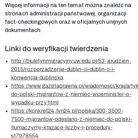
Więcej informacji na ten temat można znaleźć na
stronach administracji państwowej, organizacji
fact-checkingowych oraz w oficjalnych unijnych
dokumentach.
Linki do weryfikacji twierdzenia
http://biuletynmigracyjny.uw.edu.pl/53-grudzien-
2015/rozporzadzenie-dublin-iii-dublin-ii-i-
konwencja-dublinska
https://www.gazetaprawna.pl/wiadomosci/kraj/arty
do-polski-migrantow-z-niemiec-wiceminister-o-
wypadku-przy.html
https://konkret24.tvn24.pl/polska/300-3500-
7500-migrantow-odeslano-z-niemiec-do-polski-
tlumaczymy-krazace-liczby-i-procedury-
st7978554