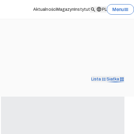
Menu
Aktualności
Magazyn
Instytut
PL
Lista
Siatka