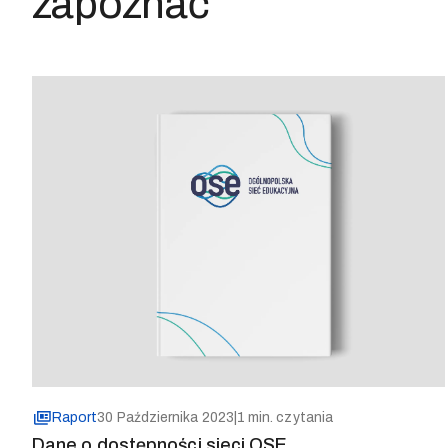
zapoznać
Raport
30 Października 2023
|
1 min. czytania
Dane o dostępności sieci OSE