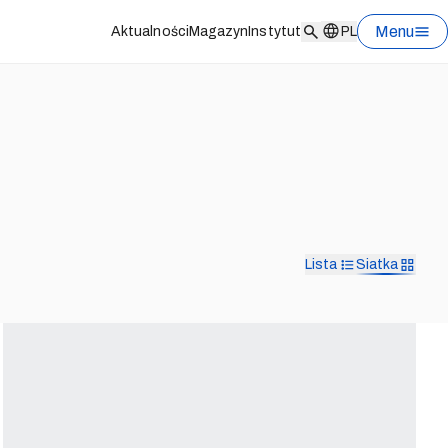
Menu
Aktualności
Magazyn
Instytut
PL
Lista
Siatka