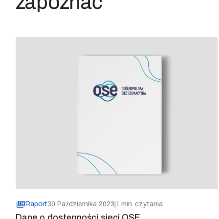
zapoznać
Raport
30 Października 2023
|
1 min. czytania
Dane o dostępności sieci OSE