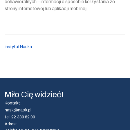
behawioralnych – informacji o sposobie korzystania ze
strony internetowej lub aplikacji mobilnej.
Instytut
Nauka
Miło Cię widzieć!
Kontakt
:
nask@nask.pl
tel.
22 380 82 00
Adres
: