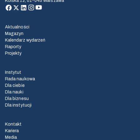
Kolska 12, 01-045 Warszawa
Aktualności
Magazyn
Kalendarz wydarzeń
Raporty
Projekty
Instytut
Rada naukowa
Dla ciebie
Dla nauki
Dla biznesu
Dla instytucji
Kontakt
Kariera
Media