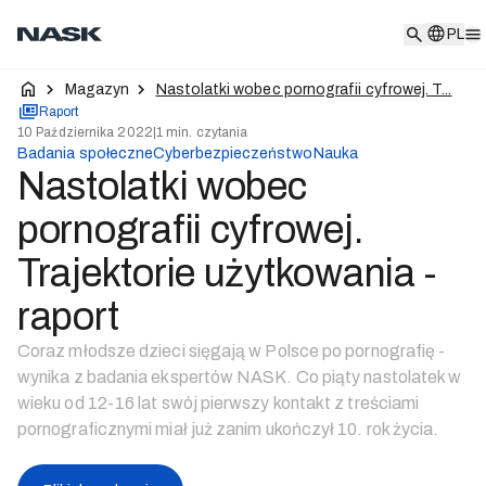
PL
PL
Magazyn
Nastolatki wobec pornografii cyfrowej. T...
Raport
10 Października 2022
|
1 min. czytania
Badania społeczne
Cyberbezpieczeństwo
Nauka
Nastolatki wobec
pornografii cyfrowej.
Trajektorie użytkowania -
raport
Coraz młodsze dzieci sięgają w Polsce po pornografię -
wynika z badania ekspertów NASK. Co piąty nastolatek w
wieku od 12-16 lat swój pierwszy kontakt z treściami
pornograficznymi miał już zanim ukończył 10. rok życia.