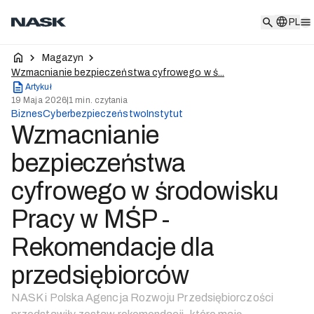
PL
PL
Magazyn
Wzmacnianie bezpieczeństwa cyfrowego w ś...
Artykuł
19 Maja 2026
|
1 min. czytania
Biznes
Cyberbezpieczeństwo
Instytut
Wzmacnianie
bezpieczeństwa
cyfrowego w środowisku
Pracy w MŚP -
Rekomendacje dla
przedsiębiorców
NASK i Polska Agencja Rozwoju Przedsiębiorczości