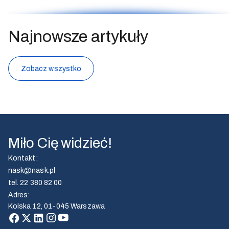
Najnowsze artykuły
Zobacz wszystko
Miło Cię widzieć!
Kontakt
:
nask@nask.pl
tel.
22 380 82 00
Adres
:
Kolska 12, 01-045 Warszawa