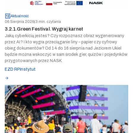
Aktualność
06 Sierpnia 2026
|
3 min. czytania
3.2.1.Green Festival. Wygraj karnet
Jaką cyberkicią jesteś? Czy rozpoznasz obraz wygenerowany
przez AI? I kto wygra przeciąganie liny – papier czy cyfrowy
obieg dokumentów? Od 14 do 16 sierpnia nad Jeziorem Ukiel
będzie można wskoczyć w sam środek gier, quizów i pojedynków
przygotowanych przez NASK.
EZD RP
Instytut