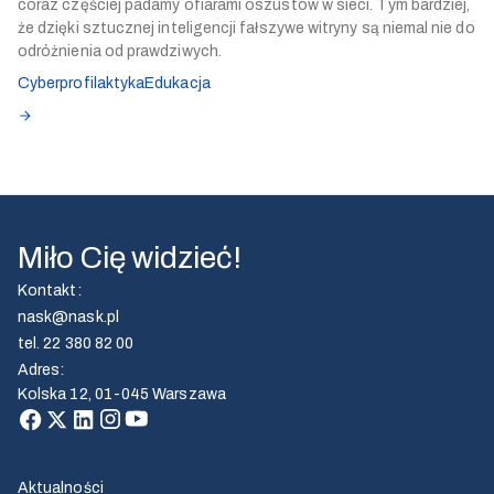
coraz częściej padamy ofiarami oszustów w sieci. Tym bardziej,
że dzięki sztucznej inteligencji fałszywe witryny są niemal nie do
odróżnienia od prawdziwych.
Cyberprofilaktyka
Edukacja
Miło Cię widzieć!
Kontakt
:
nask@nask.pl
tel.
22 380 82 00
Adres
:
Kolska 12, 01-045 Warszawa
Aktualności