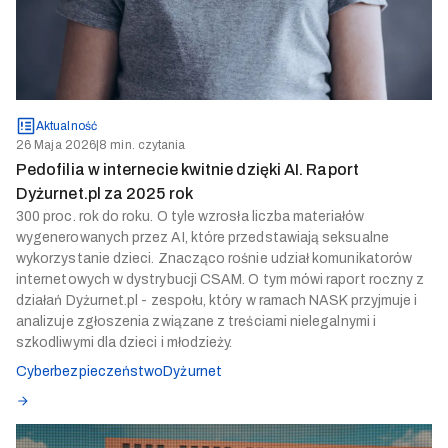
Aktualność
26 Maja 2026
|
8 min. czytania
Pedofilia w internecie kwitnie dzięki AI. Raport
Dyżurnet.pl za 2025 rok
300 proc. rok do roku. O tyle wzrosła liczba materiałów
wygenerowanych przez AI, które przedstawiają seksualne
wykorzystanie dzieci. Znacząco rośnie udział komunikatorów
internetowych w dystrybucji CSAM. O tym mówi raport roczny z
działań Dyżurnet.pl - zespołu, który w ramach NASK przyjmuje i
analizuje zgłoszenia związane z treściami nielegalnymi i
szkodliwymi dla dzieci i młodzieży.
Cyberbezpieczeństwo
Dyżurnet