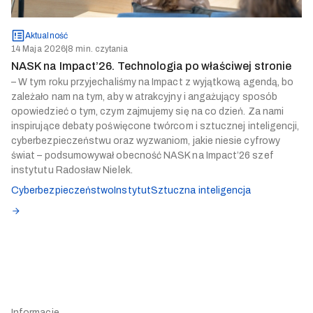
Aktualność
14 Maja 2026
|
8 min. czytania
NASK na Impact’26. Technologia po właściwej stronie
– W tym roku przyjechaliśmy na Impact z wyjątkową agendą, bo
zależało nam na tym, aby w atrakcyjny i angażujący sposób
opowiedzieć o tym, czym zajmujemy się na co dzień. Za nami
inspirujące debaty poświęcone twórcom i sztucznej inteligencji,
cyberbezpieczeństwu oraz wyzwaniom, jakie niesie cyfrowy
świat – podsumowywał obecność NASK na Impact’26 szef
instytutu Radosław Nielek.
Cyberbezpieczeństwo
Instytut
Sztuczna inteligencja
Informacje