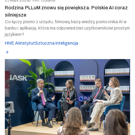
21 Maja 2026
|
7 min. czytania
Rodzina PLLuM znowu się powiększa. Polskie AI coraz
silniejsze
Co łączy pismo z urzędu, firmową bazę wiedzy, pomocnika AI w
banku i aplikację, która ma odpowiedzieć użytkownikowi prostym
językiem?
HIVE AI
Instytut
Sztuczna inteligencja