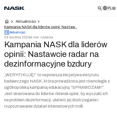
PL
PL
Aktualności
Kampania NASK dla liderów opinii: Nastaw...
Aktualność
04 Grudnia 2024
|
4 min. czytania
Kampania NASK dla liderów
opinii: Nastawcie radar na
dezinformacyjne bzdury
„WERYFIKUJĘ!” to najnowsza inicjatywa instytutu
badawczego NASK, która prowadzona jest równolegle z
ogólnopolską kampanią edukacyjną "SPRAWDZAM!".
Jest skierowana do liderów i liderek opinii, by wyczulić ich
na problem dezinformacji, ułatwić jej dostrzeganie i
rozpoznawanie działań internetowych trolli.