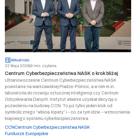
Aktualność
22 Maja 2026
|
9 min. czytania
Centrum Cyberbezpieczeństwa NASK o krok bliżej
Ultranowoczesne Centrum Cyberbezpieczeństwa NASK
powstanie na warszawskiej Pradze-Północ, a w nim m.in.
laboratoria do rozwoju sztucznej inteligencji czy Centrum
Odzyskiwania Danych. Instytut właśnie uzyskał decyzję o
pozwoleniu na budowę CCN. To już tylko jeden krok od
symbolicznego “wbicia łopaty” i – co za tym idzie – wzmocnienia
krajowego systemu cyberbezpieczeństwa.
CCN
Centrum Cyberbezpieczeństwa NASK
Fundusze Europejskie