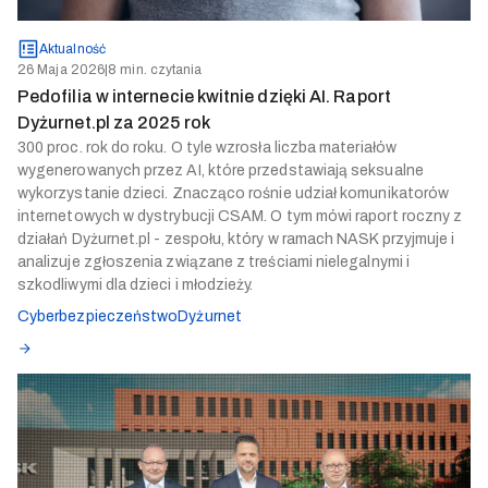
Aktualność
26 Maja 2026
|
8 min. czytania
Pedofilia w internecie kwitnie dzięki AI. Raport
Dyżurnet.pl za 2025 rok
300 proc. rok do roku. O tyle wzrosła liczba materiałów
wygenerowanych przez AI, które przedstawiają seksualne
wykorzystanie dzieci. Znacząco rośnie udział komunikatorów
internetowych w dystrybucji CSAM. O tym mówi raport roczny z
działań Dyżurnet.pl - zespołu, który w ramach NASK przyjmuje i
analizuje zgłoszenia związane z treściami nielegalnymi i
szkodliwymi dla dzieci i młodzieży.
Cyberbezpieczeństwo
Dyżurnet