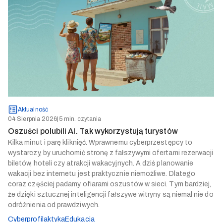
Aktualność
04 Sierpnia 2026
|
5 min. czytania
Oszuści polubili AI. Tak wykorzystują turystów
Kilka minut i parę kliknięć. Wprawnemu cyberprzestępcy to
wystarczy, by uruchomić stronę z fałszywymi ofertami rezerwacji
biletów, hoteli czy atrakcji wakacyjnych. A dziś planowanie
wakacji bez internetu jest praktycznie niemożliwe. Dlatego
coraz częściej padamy ofiarami oszustów w sieci. Tym bardziej,
że dzięki sztucznej inteligencji fałszywe witryny są niemal nie do
odróżnienia od prawdziwych.
Cyberprofilaktyka
Edukacja