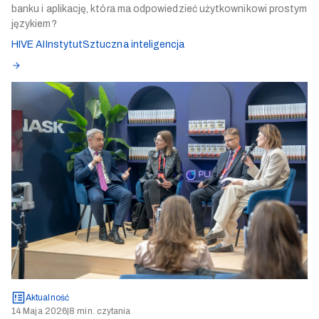
banku i aplikację, która ma odpowiedzieć użytkownikowi prostym
językiem?
HIVE AI
Instytut
Sztuczna inteligencja
Aktualność
14 Maja 2026
|
8 min. czytania