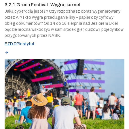
3.2.1.Green Festival. Wygraj karnet
Jaką cyberkicią jesteś? Czy rozpoznasz obraz wygenerowany
przez AI? I kto wygra przeciąganie liny – papier czy cyfrowy
obieg dokumentów? Od 14 do 16 sierpnia nad Jeziorem Ukiel
będzie można wskoczyć w sam środek gier, quizów i pojedynków
przygotowanych przez NASK.
EZD RP
Instytut