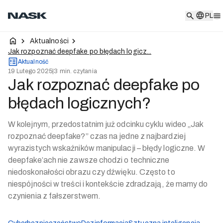
PL
PL
Aktualności
Jak rozpoznać deepfake po błędach logicz...
Aktualność
19 Lutego 2025
|
3 min. czytania
Jak rozpoznać deepfake po
błędach logicznych?
W kolejnym, przedostatnim już odcinku cyklu wideo „Jak
rozpoznać deepfake?” czas na jedne z najbardziej
wyrazistych wskaźników manipulacji – błędy logiczne. W
deepfake’ach nie zawsze chodzi o techniczne
niedoskonałości obrazu czy dźwięku. Często to
niespójności w treści i kontekście zdradzają, że mamy do
czynienia z fałszerstwem.