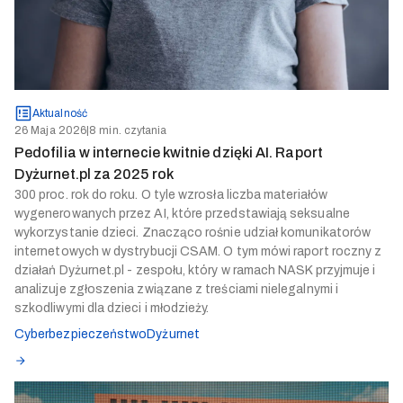
Aktualność
26 Maja 2026
|
8 min. czytania
Pedofilia w internecie kwitnie dzięki AI. Raport
Dyżurnet.pl za 2025 rok
300 proc. rok do roku. O tyle wzrosła liczba materiałów
wygenerowanych przez AI, które przedstawiają seksualne
wykorzystanie dzieci. Znacząco rośnie udział komunikatorów
internetowych w dystrybucji CSAM. O tym mówi raport roczny z
działań Dyżurnet.pl - zespołu, który w ramach NASK przyjmuje i
analizuje zgłoszenia związane z treściami nielegalnymi i
szkodliwymi dla dzieci i młodzieży.
Cyberbezpieczeństwo
Dyżurnet