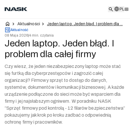
PL
PL
Aktualności
Jeden laptop. Jeden błąd. I problem dla ...
Aktualność
08 Maja 2026
|
4 min. czytania
Jeden laptop. Jeden błąd. I
problem dla całej firmy
Czy wiesz, że jeden niezabezpieczony laptop może stać
się furtką dla cyberprzestępców i zagrozić całej
organizacji? Firmowy sprzęt to dostęp do danych,
systemów, dokumentów i komunikacji biznesowej. A każde
urządzenie podłączone do sieci może być wsparciem dla
firmy i jej najsłabszym ogniwem. W poradniku NASK
“Sprzęt firmowy pod kontrolą - 12 filarów bezpieczeństwa”
pokazujemy jak krok po kroku zadbać o odpowiednią
ochronę firmy i pracowników.