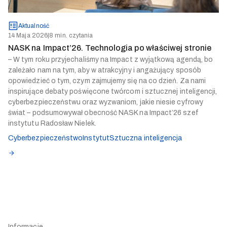
Aktualność
14 Maja 2026
|
8 min. czytania
NASK na Impact’26. Technologia po właściwej stronie
– W tym roku przyjechaliśmy na Impact z wyjątkową agendą, bo
zależało nam na tym, aby w atrakcyjny i angażujący sposób
opowiedzieć o tym, czym zajmujemy się na co dzień. Za nami
inspirujące debaty poświęcone twórcom i sztucznej inteligencji,
cyberbezpieczeństwu oraz wyzwaniom, jakie niesie cyfrowy
świat – podsumowywał obecność NASK na Impact’26 szef
instytutu Radosław Nielek.
Cyberbezpieczeństwo
Instytut
Sztuczna inteligencja
Informacje