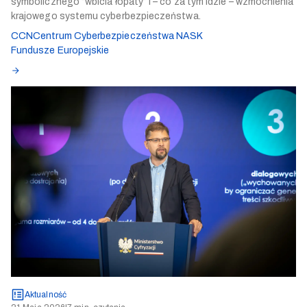
symbolicznego “wbicia łopaty” i – co za tym idzie – wzmocnienia
krajowego systemu cyberbezpieczeństwa.
CCN
Centrum Cyberbezpieczeństwa NASK
Fundusze Europejskie
Aktualność