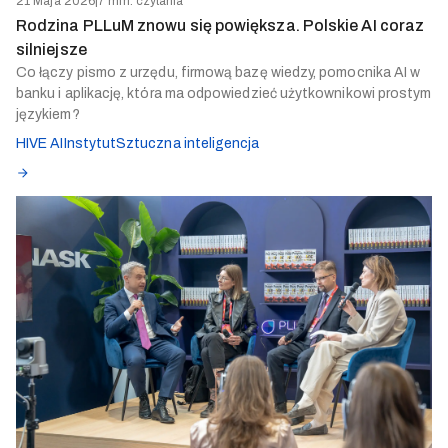
21 Maja 2026
|
7 min. czytania
Rodzina PLLuM znowu się powiększa. Polskie AI coraz
silniejsze
Co łączy pismo z urzędu, firmową bazę wiedzy, pomocnika AI w
banku i aplikację, która ma odpowiedzieć użytkownikowi prostym
językiem?
HIVE AI
Instytut
Sztuczna inteligencja