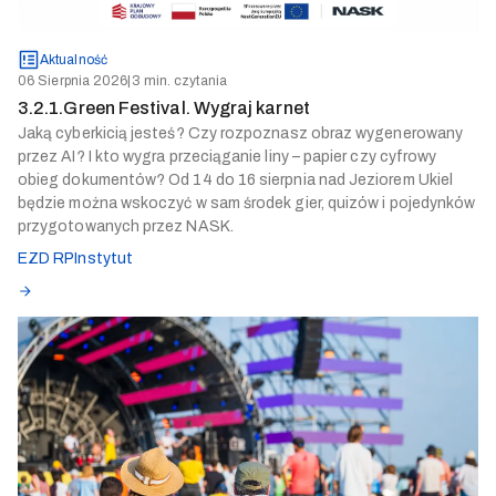
Aktualność
06 Sierpnia 2026
|
3 min. czytania
3.2.1.Green Festival. Wygraj karnet
Jaką cyberkicią jesteś? Czy rozpoznasz obraz wygenerowany
przez AI? I kto wygra przeciąganie liny – papier czy cyfrowy
obieg dokumentów? Od 14 do 16 sierpnia nad Jeziorem Ukiel
będzie można wskoczyć w sam środek gier, quizów i pojedynków
przygotowanych przez NASK.
EZD RP
Instytut