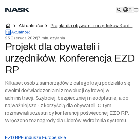
PL
PL
Aktualności
Projekt dla obywateli i urzędników. Konf...
Aktualność
25 Czerwca 2026
|
7 min. czytania
Projekt dla obywateli i
urzędników. Konferencja EZD
RP
Kilkaset osób z samorządów z całego kraju podzieliło się
swoimi doświadczeniami z rewolucji cyfrowej w
administracji. Szybciej, bezpieczniej i nieodpłatnie, a co
najważniejsze - z korzyścią dla obywateli. O tym
rozmawiali uczestnicy konferencji poświęconej EZD RP.
Wręczono też nagrody dla Liderów Wdrożenia systemu.
EZD RP
Fundusze Europejskie