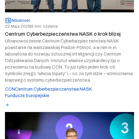
Aktualność
22 Maja 2026
|
9 min. czytania
Centrum Cyberbezpieczeństwa NASK o krok bliżej
Ultranowoczesne Centrum Cyberbezpieczeństwa NASK
powstanie na warszawskiej Pradze-Północ, a w nim m.in.
laboratoria do rozwoju sztucznej inteligencji czy Centrum
Odzyskiwania Danych. Instytut właśnie uzyskał decyzję o
pozwoleniu na budowę CCN. To już tylko jeden krok od
symbolicznego “wbicia łopaty” i – co za tym idzie – wzmocnienia
krajowego systemu cyberbezpieczeństwa.
CCN
Centrum Cyberbezpieczeństwa NASK
Fundusze Europejskie