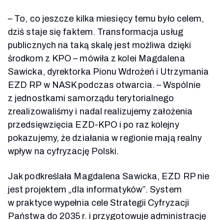
–
To, co jeszcze kilka miesięcy temu było celem,
dziś staje się faktem. Transformacja usług
publicznych na taką skalę jest możliwa dzięki
środkom z KPO
–
mówiła z kolei Magdalena
Sawicka, dyrektorka Pionu Wdrożeń i Utrzymania
EZD RP w NASK podczas otwarcia.
–
Wspólnie
z jednostkami samorządu terytorialnego
zrealizowaliśmy i nadal realizujemy założenia
przedsięwzięcia EZD-KPO i po raz kolejny
pokazujemy, że działania w regionie mają realny
wpływ na cyfryzację Polski.
Jak podkreślała Magdalena Sawicka, EZD RP nie
jest projektem „dla informatyków”. System
w praktyce wypełnia cele Strategii Cyfryzacji
Państwa do 2035 r. i przygotowuje administrację