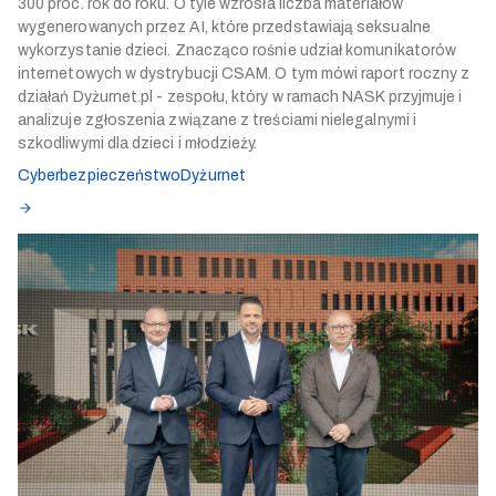
300 proc. rok do roku. O tyle wzrosła liczba materiałów
wygenerowanych przez AI, które przedstawiają seksualne
wykorzystanie dzieci. Znacząco rośnie udział komunikatorów
internetowych w dystrybucji CSAM. O tym mówi raport roczny z
działań Dyżurnet.pl - zespołu, który w ramach NASK przyjmuje i
analizuje zgłoszenia związane z treściami nielegalnymi i
szkodliwymi dla dzieci i młodzieży.
Cyberbezpieczeństwo
Dyżurnet