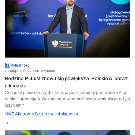
Aktualność
21 Maja 2026
|
7 min. czytania
Rodzina PLLuM znowu się powiększa. Polskie AI coraz
silniejsze
Co łączy pismo z urzędu, firmową bazę wiedzy, pomocnika AI w
banku i aplikację, która ma odpowiedzieć użytkownikowi prostym
językiem?
HIVE AI
Instytut
Sztuczna inteligencja