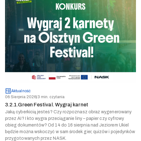
Aktualność
06 Sierpnia 2026
|
3 min. czytania
3.2.1.Green Festival. Wygraj karnet
Jaką cyberkicią jesteś? Czy rozpoznasz obraz wygenerowany
przez AI? I kto wygra przeciąganie liny – papier czy cyfrowy
obieg dokumentów? Od 14 do 16 sierpnia nad Jeziorem Ukiel
będzie można wskoczyć w sam środek gier, quizów i pojedynków
przygotowanych przez NASK.