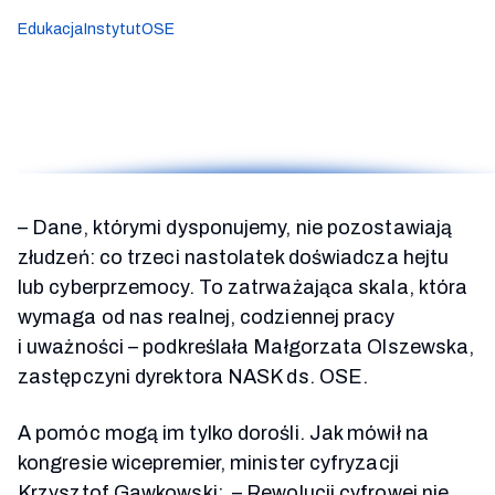
Edukacja
Instytut
OSE
– Dane, którymi dysponujemy, nie pozostawiają
złudzeń: co trzeci nastolatek doświadcza hejtu
lub cyberprzemocy. To zatrważająca skala, która
wymaga od nas realnej, codziennej pracy
i uważności – podkreślała Małgorzata Olszewska,
zastępczyni dyrektora NASK ds. OSE.
A pomóc mogą im tylko dorośli. Jak mówił na
kongresie wicepremier, minister cyfryzacji
Krzysztof Gawkowski:
–
Rewolucji cyfrowej nie