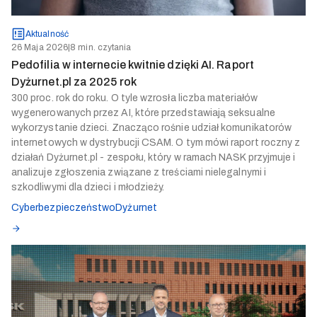
Aktualność
26 Maja 2026
|
8 min. czytania
Pedofilia w internecie kwitnie dzięki AI. Raport
Dyżurnet.pl za 2025 rok
300 proc. rok do roku. O tyle wzrosła liczba materiałów
wygenerowanych przez AI, które przedstawiają seksualne
wykorzystanie dzieci. Znacząco rośnie udział komunikatorów
internetowych w dystrybucji CSAM. O tym mówi raport roczny z
działań Dyżurnet.pl - zespołu, który w ramach NASK przyjmuje i
analizuje zgłoszenia związane z treściami nielegalnymi i
szkodliwymi dla dzieci i młodzieży.
Cyberbezpieczeństwo
Dyżurnet