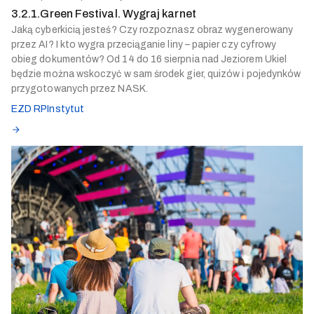
3.2.1.Green Festival. Wygraj karnet
Jaką cyberkicią jesteś? Czy rozpoznasz obraz wygenerowany
przez AI? I kto wygra przeciąganie liny – papier czy cyfrowy
obieg dokumentów? Od 14 do 16 sierpnia nad Jeziorem Ukiel
będzie można wskoczyć w sam środek gier, quizów i pojedynków
przygotowanych przez NASK.
EZD RP
Instytut