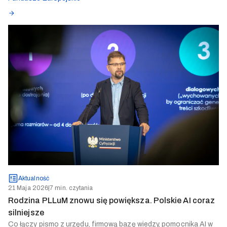
Aktualność
21 Maja 2026
|
7 min. czytania
Rodzina PLLuM znowu się powiększa. Polskie AI coraz
silniejsze
Co łączy pismo z urzędu, firmową bazę wiedzy, pomocnika AI w