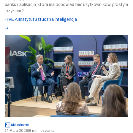
banku i aplikację, która ma odpowiedzieć użytkownikowi prostym
językiem?
HIVE AI
Instytut
Sztuczna inteligencja
Aktualność
14 Maja 2026
|
8 min. czytania