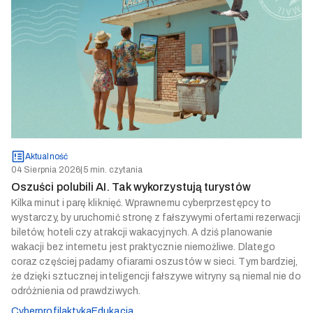
Aktualność
04 Sierpnia 2026
|
5 min. czytania
Oszuści polubili AI. Tak wykorzystują turystów
Kilka minut i parę kliknięć. Wprawnemu cyberprzestępcy to
wystarczy, by uruchomić stronę z fałszywymi ofertami rezerwacji
biletów, hoteli czy atrakcji wakacyjnych. A dziś planowanie
wakacji bez internetu jest praktycznie niemożliwe. Dlatego
coraz częściej padamy ofiarami oszustów w sieci. Tym bardziej,
że dzięki sztucznej inteligencji fałszywe witryny są niemal nie do
odróżnienia od prawdziwych.
Cyberprofilaktyka
Edukacja