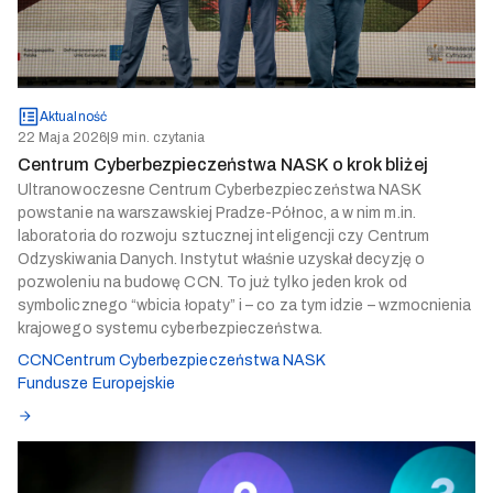
Aktualność
22 Maja 2026
|
9 min. czytania
Centrum Cyberbezpieczeństwa NASK o krok bliżej
Ultranowoczesne Centrum Cyberbezpieczeństwa NASK
powstanie na warszawskiej Pradze-Północ, a w nim m.in.
laboratoria do rozwoju sztucznej inteligencji czy Centrum
Odzyskiwania Danych. Instytut właśnie uzyskał decyzję o
pozwoleniu na budowę CCN. To już tylko jeden krok od
symbolicznego “wbicia łopaty” i – co za tym idzie – wzmocnienia
krajowego systemu cyberbezpieczeństwa.
CCN
Centrum Cyberbezpieczeństwa NASK
Fundusze Europejskie