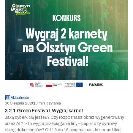
Aktualność
06 Sierpnia 2026
|
3 min. czytania
3.2.1.Green Festival. Wygraj karnet
Jaką cyberkicią jesteś? Czy rozpoznasz obraz wygenerowany
przez AI? I kto wygra przeciąganie liny – papier czy cyfrowy
obieg dokumentów? Od 14 do 16 sierpnia nad Jeziorem Ukiel