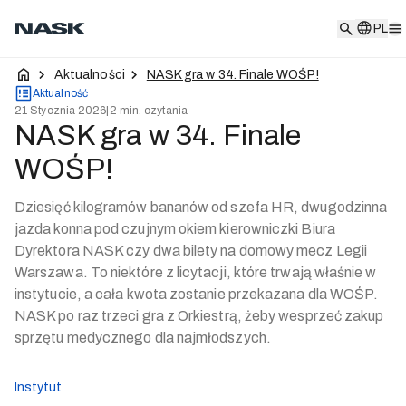
PL
PL
Aktualności
NASK gra w 34. Finale WOŚP!
Aktualność
21 Stycznia 2026
|
2 min. czytania
NASK gra w 34. Finale
WOŚP!
Dziesięć kilogramów bananów od szefa HR, dwugodzinna
jazda konna pod czujnym okiem kierowniczki Biura
Dyrektora NASK czy dwa bilety na domowy mecz Legii
Warszawa. To niektóre z licytacji, które trwają właśnie w
instytucie, a cała kwota zostanie przekazana dla WOŚP.
NASK po raz trzeci gra z Orkiestrą, żeby wesprzeć zakup
sprzętu medycznego dla najmłodszych.
Instytut