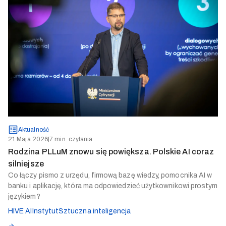
Aktualność
21 Maja 2026
|
7 min. czytania
Rodzina PLLuM znowu się powiększa. Polskie AI coraz
silniejsze
Co łączy pismo z urzędu, firmową bazę wiedzy, pomocnika AI w
banku i aplikację, która ma odpowiedzieć użytkownikowi prostym
językiem?
HIVE AI
Instytut
Sztuczna inteligencja